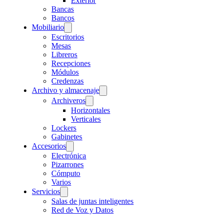
Exterior
Bancas
Bancos
Mobiliario
Escritorios
Mesas
Libreros
Recepciones
Módulos
Credenzas
Archivo y almacenaje
Archiveros
Horizontales
Verticales
Lockers
Gabinetes
Accesorios
Electrónica
Pizarrones
Cómputo
Varios
Servicios
Salas de juntas inteligentes
Red de Voz y Datos