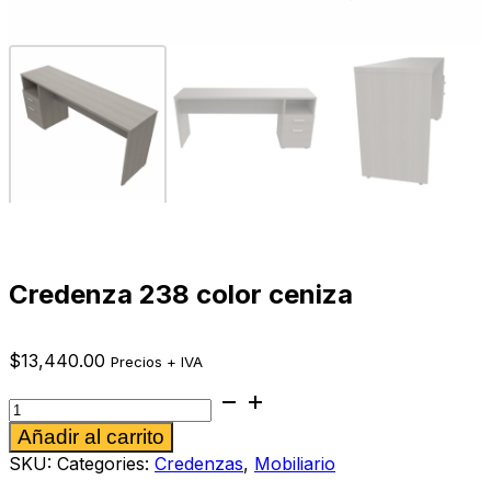
Credenza 238 color ceniza
$
13,440.00
Precios + IVA
Credenza
238
Alternative:
Añadir al carrito
color
ceniza
SKU:
Categories:
Credenzas
,
Mobiliario
cantidad