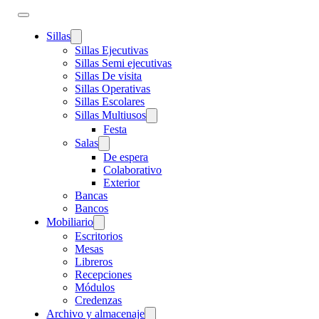
Sillas
Sillas Ejecutivas
Sillas Semi ejecutivas
Sillas De visita
Sillas Operativas
Sillas Escolares
Sillas Multiusos
Festa
Salas
De espera
Colaborativo
Exterior
Bancas
Bancos
Mobiliario
Escritorios
Mesas
Libreros
Recepciones
Módulos
Credenzas
Archivo y almacenaje