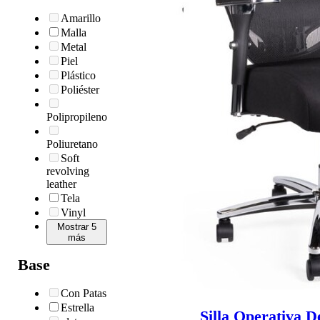
Amarillo
Malla
Metal
Piel
Plástico
Poliéster
Polipropileno
Poliuretano
Soft
revolving
leather
Tela
Vinyl
Mostrar 5
más
Base
Con Patas
Estrella
Silla Operativa 