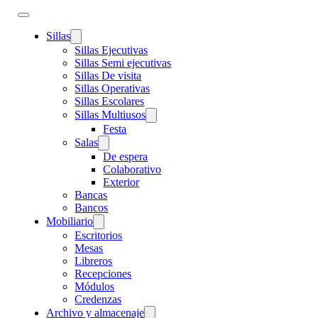
Sillas
Sillas Ejecutivas
Sillas Semi ejecutivas
Sillas De visita
Sillas Operativas
Sillas Escolares
Sillas Multiusos
Festa
Salas
De espera
Colaborativo
Exterior
Bancas
Bancos
Mobiliario
Escritorios
Mesas
Libreros
Recepciones
Módulos
Credenzas
Archivo y almacenaje