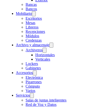
Exterior
Bancas
Bancos
Mobiliario
Escritorios
Mesas
Libreros
Recepciones
Módulos
Credenzas
Archivo y almacenaje
Archiveros
Horizontales
Verticales
Lockers
Gabinetes
Accesorios
Electrónica
Pizarrones
Cómputo
Varios
Servicios
Salas de juntas inteligentes
Red de Voz y Datos