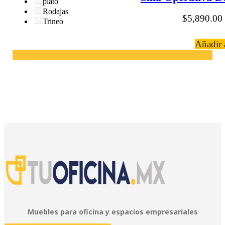
plato
Rodajas
$
5,890.00
Trineo
Añadir a
Muebles para oficina y espacios empresariales