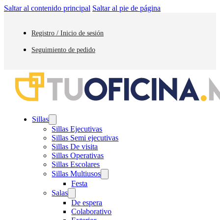
Saltar al contenido principal
Saltar al pie de página
Registro / Inicio de sesión
Seguimiento de pedido
Sillas
Sillas Ejecutivas
Sillas Semi ejecutivas
Sillas De visita
Sillas Operativas
Sillas Escolares
Sillas Multiusos
Festa
Salas
De espera
Colaborativo