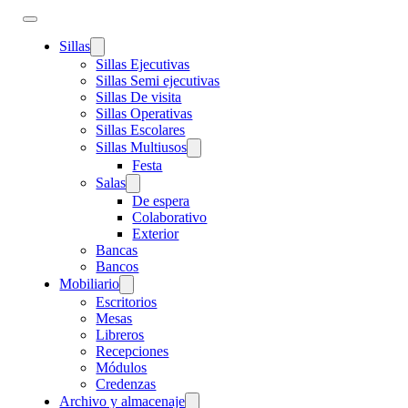
Sillas
Sillas Ejecutivas
Sillas Semi ejecutivas
Sillas De visita
Sillas Operativas
Sillas Escolares
Sillas Multiusos
Festa
Salas
De espera
Colaborativo
Exterior
Bancas
Bancos
Mobiliario
Escritorios
Mesas
Libreros
Recepciones
Módulos
Credenzas
Archivo y almacenaje