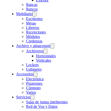
Exterior
Bancas
Bancos
Mobiliario
Escritorios
Mesas
Libreros
Recepciones
Módulos
Credenzas
Archivo y almacenaje
Archiveros
Horizontales
Verticales
Lockers
Gabinetes
Accesorios
Electrónica
Pizarrones
Cómputo
Varios
Servicios
Salas de juntas inteligentes
Red de Voz y Datos