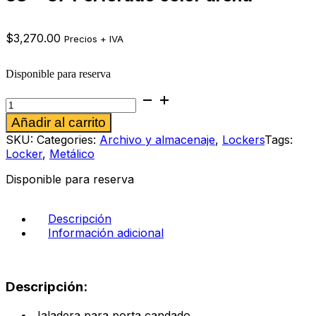
$
3,270.00
Precios + IVA
Disponible para reserva
Locker
metálico
Alternative:
Añadir al carrito
de
3
SKU:
Categories:
Archivo y almacenaje
,
Lockers
Tags:
Puertas
Locker
,
Metálico
1.80
x
Disponible para reserva
38
x
37
Descripción
Perforado
Información adicional
color
arena
cantidad
Descripción:
Jaladera para porta candado.