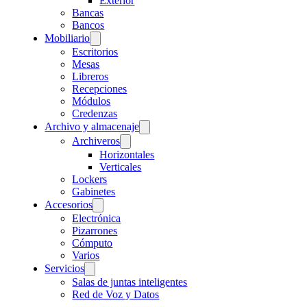
Exterior
Bancas
Bancos
Mobiliario
Escritorios
Mesas
Libreros
Recepciones
Módulos
Credenzas
Archivo y almacenaje
Archiveros
Horizontales
Verticales
Lockers
Gabinetes
Accesorios
Electrónica
Pizarrones
Cómputo
Varios
Servicios
Salas de juntas inteligentes
Red de Voz y Datos