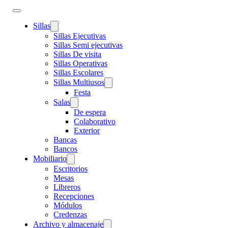
Sillas
Sillas Ejecutivas
Sillas Semi ejecutivas
Sillas De visita
Sillas Operativas
Sillas Escolares
Sillas Multiusos
Festa
Salas
De espera
Colaborativo
Exterior
Bancas
Bancos
Mobiliario
Escritorios
Mesas
Libreros
Recepciones
Módulos
Credenzas
Archivo y almacenaje