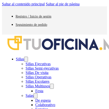
Saltar al contenido principal
Saltar al pie de página
Registro / Inicio de sesión
Seguimiento de pedido
Sillas
Sillas Ejecutivas
Sillas Semi ejecutivas
Sillas De visita
Sillas Operativas
Sillas Escolares
Sillas Multiusos
Festa
Salas
De espera
Colaborativo