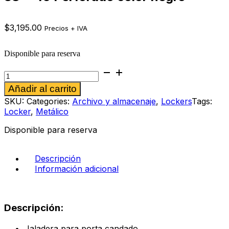
$
3,195.00
Precios + IVA
Disponible para reserva
Locker
metálico
Alternative:
Añadir al carrito
de
1
SKU:
Categories:
Archivo y almacenaje
,
Lockers
Tags:
Puertas
Locker
,
Metálico
1.80
x
Disponible para reserva
38
x
45
Descripción
Perforado
Información adicional
color
negro
cantidad
Descripción:
Jaladera para porta candado.