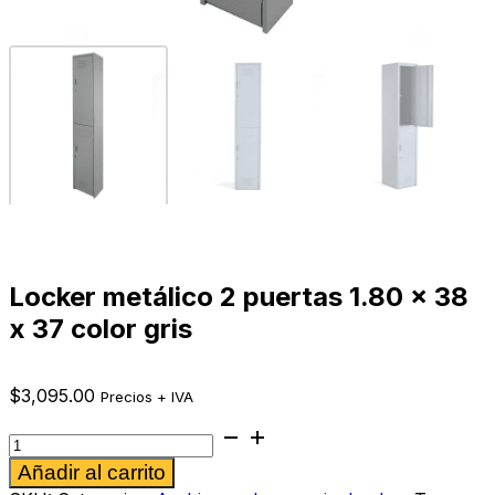
Locker metálico 2 puertas 1.80 x 38
x 37 color gris
$
3,095.00
Precios + IVA
Locker
metálico
Alternative:
Añadir al carrito
2
puertas