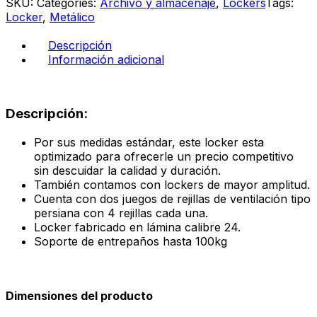
SKU:
Categories:
Archivo y almacenaje
,
Lockers
Tags:
1.80
Locker
,
Metálico
x
38
Descripción
x
Información adicional
37
color
gris
cantidad
Descripción:
Por sus medidas estándar, este locker esta
optimizado para ofrecerle un precio competitivo
sin descuidar la calidad y duración.
También contamos con lockers de mayor amplitud.
Cuenta con dos juegos de rejillas de ventilación tipo
persiana con 4 rejillas cada una.
Locker fabricado en lámina calibre 24.
Soporte de entrepaños hasta 100kg
Dimensiones del producto