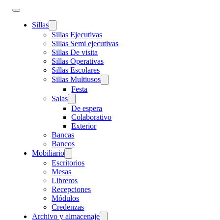
Sillas
Sillas Ejecutivas
Sillas Semi ejecutivas
Sillas De visita
Sillas Operativas
Sillas Escolares
Sillas Multiusos
Festa
Salas
De espera
Colaborativo
Exterior
Bancas
Bancos
Mobiliario
Escritorios
Mesas
Libreros
Recepciones
Módulos
Credenzas
Archivo y almacenaje