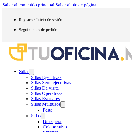
Saltar al contenido principal
Saltar al pie de página
Registro / Inicio de sesión
Seguimiento de pedido
Sillas
Sillas Ejecutivas
Sillas Semi ejecutivas
Sillas De visita
Sillas Operativas
Sillas Escolares
Sillas Multiusos
Festa
Salas
De espera
Colaborativo