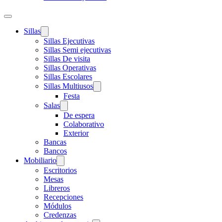
Sillas
Sillas Ejecutivas
Sillas Semi ejecutivas
Sillas De visita
Sillas Operativas
Sillas Escolares
Sillas Multiusos
Festa
Salas
De espera
Colaborativo
Exterior
Bancas
Bancos
Mobiliario
Escritorios
Mesas
Libreros
Recepciones
Módulos
Credenzas