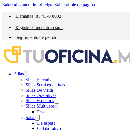
Saltar al contenido principal
Saltar al pie de página
Llámanos: 81 4170 8002
Registro / Inicio de sesión
Seguimiento de pedido
Sillas
Sillas Ejecutivas
Sillas Semi ejecutivas
Sillas De visita
Sillas Operativas
Sillas Escolares
Sillas Multiusos
Festa
Salas
De espera
Colaborativo