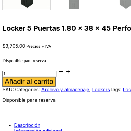
Locker 5 Puertas 1.80 x 38 x 45 Perf
$
3,705.00
Precios + IVA
Disponible para reserva
Locker
5
Alternative:
Añadir al carrito
Puertas
1.80
SKU:
Categories:
Archivo y almacenaje
,
Lockers
Tags:
Loc
x
38
Disponible para reserva
x
45
Perforado
color
negro
Descripción
cantidad