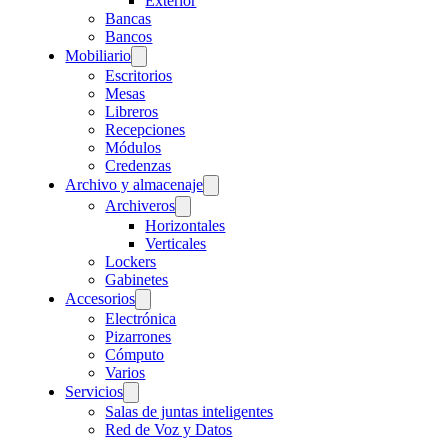
Exterior
Bancas
Bancos
Mobiliario
Escritorios
Mesas
Libreros
Recepciones
Módulos
Credenzas
Archivo y almacenaje
Archiveros
Horizontales
Verticales
Lockers
Gabinetes
Accesorios
Electrónica
Pizarrones
Cómputo
Varios
Servicios
Salas de juntas inteligentes
Red de Voz y Datos