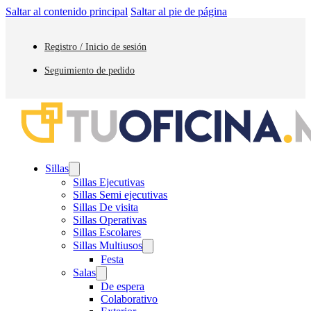
Saltar al contenido principal
Saltar al pie de página
Registro / Inicio de sesión
Seguimiento de pedido
Sillas
Sillas Ejecutivas
Sillas Semi ejecutivas
Sillas De visita
Sillas Operativas
Sillas Escolares
Sillas Multiusos
Festa
Salas
De espera
Colaborativo