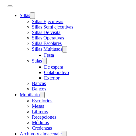
Sillas
Sillas Ejecutivas
Sillas Semi ejecutivas
Sillas De visita
Sillas Operativas
Sillas Escolares
Sillas Multiusos
Festa
Salas
De espera
Colaborativo
Exterior
Bancas
Bancos
Mobiliario
Escritorios
Mesas
Libreros
Recepciones
Módulos
Credenzas
Archivo y almacenaje