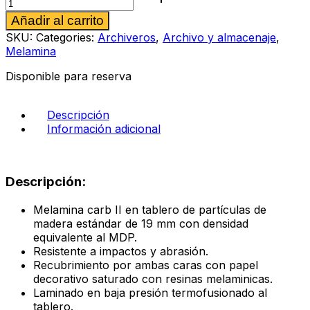
811
Alternative:
Añadir al carrito
móvil
color
SKU:
Categories:
Archiveros
,
Archivo y almacenaje
,
encino
Melamina
polar
cantidad
Disponible para reserva
Descripción
Información adicional
Descripción:
Melamina carb II en tablero de partículas de
madera estándar de 19 mm con densidad
equivalente al MDP.
Resistente a impactos y abrasión.
Recubrimiento por ambas caras con papel
decorativo saturado con resinas melaminicas.
Laminado en baja presión termofusionado al
tablero.