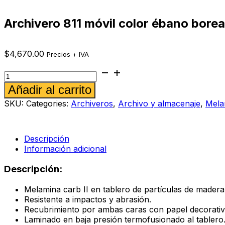
Archivero 811 móvil color ébano borea
$
4,670.00
Precios + IVA
Archivero
811
Alternative:
Añadir al carrito
móvil
color
SKU:
Categories:
Archiveros
,
Archivo y almacenaje
,
Mela
ébano
boreal
cantidad
Descripción
Información adicional
Descripción:
Melamina carb II en tablero de partículas de mader
Resistente a impactos y abrasión.
Recubrimiento por ambas caras con papel decorativ
Laminado en baja presión termofusionado al tablero