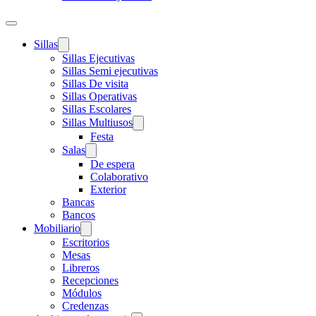
Sillas
Sillas Ejecutivas
Sillas Semi ejecutivas
Sillas De visita
Sillas Operativas
Sillas Escolares
Sillas Multiusos
Festa
Salas
De espera
Colaborativo
Exterior
Bancas
Bancos
Mobiliario
Escritorios
Mesas
Libreros
Recepciones
Módulos
Credenzas