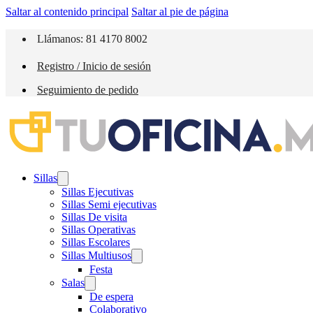
Saltar al contenido principal
Saltar al pie de página
Llámanos: 81 4170 8002
Registro / Inicio de sesión
Seguimiento de pedido
Sillas
Sillas Ejecutivas
Sillas Semi ejecutivas
Sillas De visita
Sillas Operativas
Sillas Escolares
Sillas Multiusos
Festa
Salas
De espera
Colaborativo