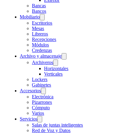
Exterior
Bancas
Bancos
Mobiliario
Escritorios
Mesas
Libreros
Recepciones
Módulos
Credenzas
Archivo y almacenaje
Archiveros
Horizontales
Verticales
Lockers
Gabinetes
Accesorios
Electrónica
Pizarrones
Cómputo
Varios
Servicios
Salas de juntas inteligentes
Red de Voz y Datos