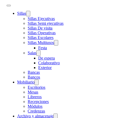
Sillas
Sillas Ejecutivas
Sillas Semi ejecutivas
Sillas De visita
Sillas Operativas
Sillas Escolares
Sillas Multiusos
Festa
Salas
De espera
Colaborativo
Exterior
Bancas
Bancos
Mobiliario
Escritorios
Mesas
Libreros
Recepciones
Módulos
Credenzas
Archivo y almacenaje