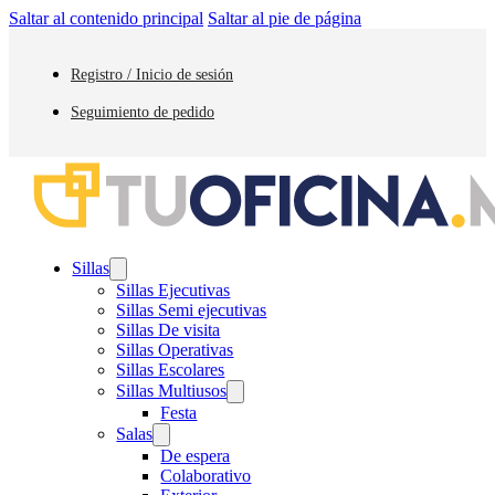
Saltar al contenido principal
Saltar al pie de página
Registro / Inicio de sesión
Seguimiento de pedido
Sillas
Sillas Ejecutivas
Sillas Semi ejecutivas
Sillas De visita
Sillas Operativas
Sillas Escolares
Sillas Multiusos
Festa
Salas
De espera
Colaborativo