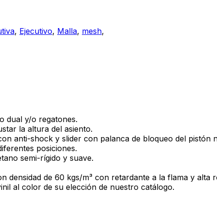
utiva
,
Ejecutivo
,
Malla
,
mesh
,
po dual y/o regatones.
tar la altura del asiento.
con anti-shock y slider con palanca de bloqueo del pistón 
iferentes posiciones.
etano semi-rígido y suave.
n densidad de 60 kgs/m³ con retardante a la flama y alta re
inil al color de su elección de nuestro catálogo.