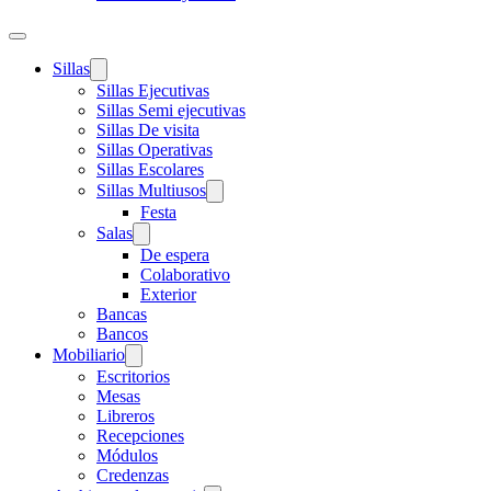
Sillas
Sillas Ejecutivas
Sillas Semi ejecutivas
Sillas De visita
Sillas Operativas
Sillas Escolares
Sillas Multiusos
Festa
Salas
De espera
Colaborativo
Exterior
Bancas
Bancos
Mobiliario
Escritorios
Mesas
Libreros
Recepciones
Módulos
Credenzas