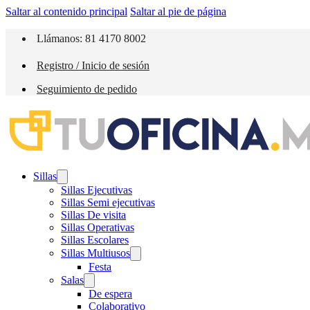
Saltar al contenido principal
Saltar al pie de página
Llámanos: 81 4170 8002
Registro / Inicio de sesión
Seguimiento de pedido
Sillas
Sillas Ejecutivas
Sillas Semi ejecutivas
Sillas De visita
Sillas Operativas
Sillas Escolares
Sillas Multiusos
Festa
Salas
De espera
Colaborativo