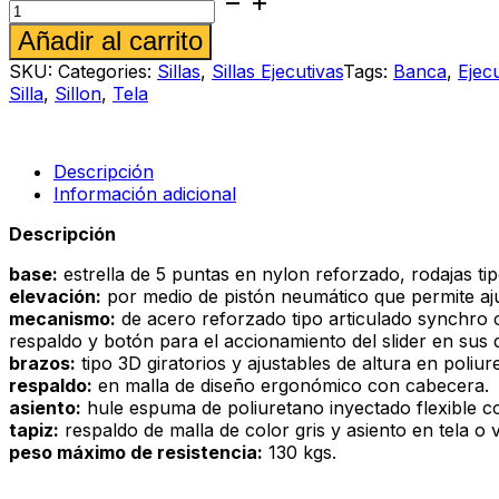
ejecutivo
Alternative:
Añadir al carrito
Oliver
b
SKU:
Categories:
Sillas
,
Sillas Ejecutivas
Tags:
Banca
,
Ejec
cantidad
Silla
,
Sillon
,
Tela
Descripción
Información adicional
Descripción
base:
estrella de 5 puntas en nylon reforzado, rodajas ti
elevación:
por medio de pistón neumático que permite ajus
mecanismo:
de acero reforzado tipo articulado synchro 
respaldo y botón para el accionamiento del slider en sus d
brazos:
tipo 3D giratorios y ajustables de altura en poliur
respaldo:
en malla de diseño ergonómico con cabecera.
asiento:
hule espuma de poliuretano inyectado flexible co
tapiz:
respaldo de malla de color gris y asiento en tela o v
peso máximo de resistencia:
130 kgs.