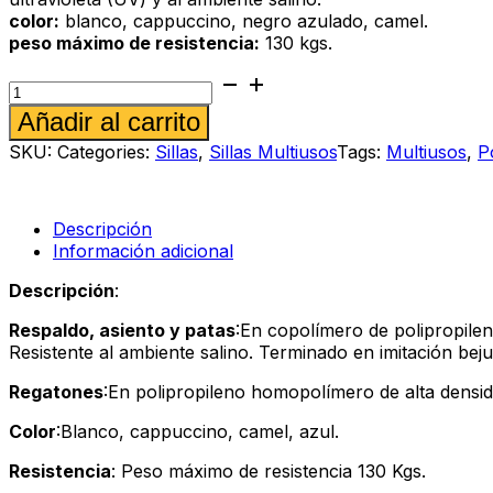
color:
blanco, cappuccino, negro azulado, camel.
peso máximo de resistencia:
130 kgs.
Silla
multiusos
Alternative:
Añadir al carrito
Lolita
blanco
SKU:
Categories:
Sillas
,
Sillas Multiusos
Tags:
Multiusos
,
P
cantidad
Descripción
Información adicional
Descripción
:
Respaldo, asiento y patas
:En copolímero de polipropileno
Resistente al ambiente salino. Terminado en imitación bej
Regatones
:En polipropileno homopolímero de alta densida
Color
:Blanco, cappuccino, camel, azul.
Resistencia
: Peso máximo de resistencia 130 Kgs.