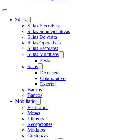
Sillas
Sillas Ejecutivas
Sillas Semi ejecutivas
Sillas De visita
Sillas Operativas
Sillas Escolares
Sillas Multiusos
Festa
Salas
De espera
Colaborativo
Exterior
Bancas
Bancos
Mobiliario
Escritorios
Mesas
Libreros
Recepciones
Módulos
Credenzas