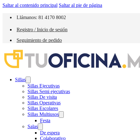
Saltar al contenido principal
Saltar al pie de página
Llámanos: 81 4170 8002
Registro / Inicio de sesión
Seguimiento de pedido
Sillas
Sillas Ejecutivas
Sillas Semi ejecutivas
Sillas De visita
Sillas Operativas
Sillas Escolares
Sillas Multiusos
Festa
Salas
De espera
Colaborativo