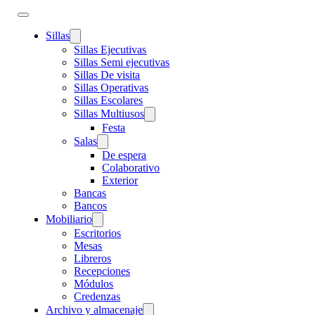
Sillas
Sillas Ejecutivas
Sillas Semi ejecutivas
Sillas De visita
Sillas Operativas
Sillas Escolares
Sillas Multiusos
Festa
Salas
De espera
Colaborativo
Exterior
Bancas
Bancos
Mobiliario
Escritorios
Mesas
Libreros
Recepciones
Módulos
Credenzas
Archivo y almacenaje