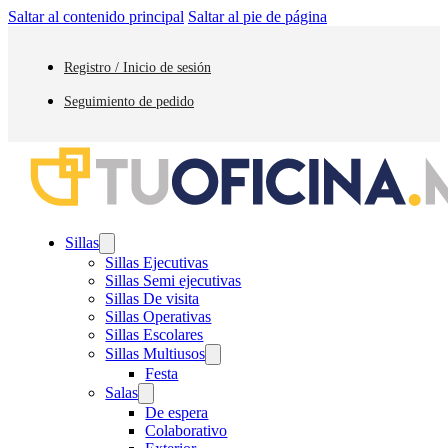
Saltar al contenido principal
Saltar al pie de página
Registro / Inicio de sesión
Seguimiento de pedido
Sillas
Sillas Ejecutivas
Sillas Semi ejecutivas
Sillas De visita
Sillas Operativas
Sillas Escolares
Sillas Multiusos
Festa
Salas
De espera
Colaborativo