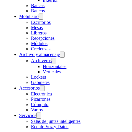
Exterior
Bancas
Bancos
Mobiliario
Escritorios
Mesas
Libreros
Recepciones
Módulos
Credenzas
Archivo y almacenaje
Archiveros
Horizontales
Verticales
Lockers
Gabinetes
Accesorios
Electrónica
Pizarrones
Cómputo
Varios
Servicios
Salas de juntas inteligentes
Red de Voz y Datos