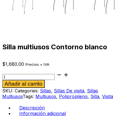
Silla multiusos Contorno blanco
$
1,680.00
Precios + IVA
Silla
multiusos
Alternative:
Añadir al carrito
Contorno
blanco
SKU:
Categories:
Sillas
,
Sillas De visita
,
Sillas
cantidad
Multiusos
Tags:
Multiusos
,
Polipropileno
,
Silla
,
Visita
Descripción
Información adicional