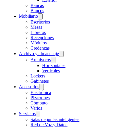
Exterior
Bancas
Bancos
Mobiliario
Escritorios
Mesas
Libreros
Recepciones
Módulos
Credenzas
Archivo y almacenaje
Archiveros
Horizontales
Verticales
Lockers
Gabinetes
Accesorios
Electrónica
Pizarrones
Cómputo
Varios
Servicios
Salas de juntas inteligentes
Red de Voz y Datos