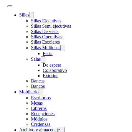
Sillas
Sillas Ejecutivas
Sillas Semi ejecutivas
Sillas De visita
Sillas Operativas
Sillas Escolares
Sillas Multiusos
Festa
Salas
De espera
Colaborativo
Exterior
Bancas
Bancos
Mobiliario
Escritorios
Mesas
Libreros
Recepciones
Módulos
Credenzas
Archivo y almacenaje