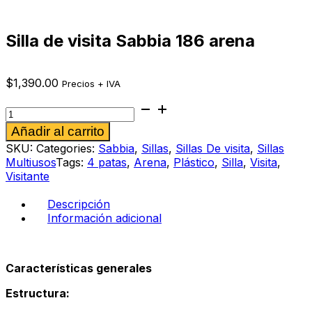
Silla de visita Sabbia 186 arena
$
1,390.00
Precios + IVA
Silla
de
Alternative:
Añadir al carrito
visita
Sabbia
SKU:
Categories:
Sabbia
,
Sillas
,
Sillas De visita
,
Sillas
186
Multiusos
Tags:
4 patas
,
Arena
,
Plástico
,
Silla
,
Visita
,
arena
Visitante
cantidad
Descripción
Información adicional
Características generales
Estructura: