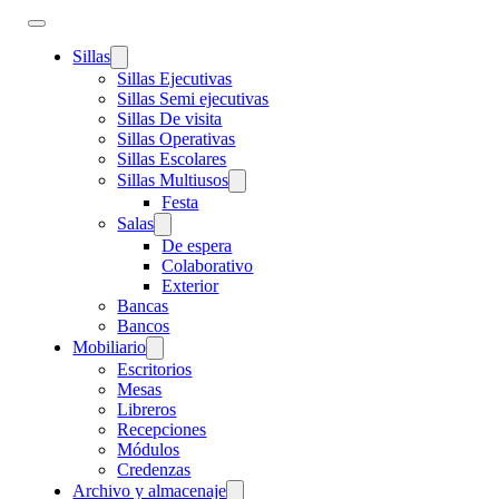
Sillas
Sillas Ejecutivas
Sillas Semi ejecutivas
Sillas De visita
Sillas Operativas
Sillas Escolares
Sillas Multiusos
Festa
Salas
De espera
Colaborativo
Exterior
Bancas
Bancos
Mobiliario
Escritorios
Mesas
Libreros
Recepciones
Módulos
Credenzas
Archivo y almacenaje