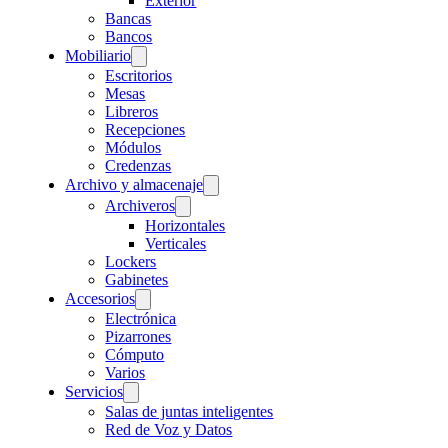
Exterior
Bancas
Bancos
Mobiliario
Escritorios
Mesas
Libreros
Recepciones
Módulos
Credenzas
Archivo y almacenaje
Archiveros
Horizontales
Verticales
Lockers
Gabinetes
Accesorios
Electrónica
Pizarrones
Cómputo
Varios
Servicios
Salas de juntas inteligentes
Red de Voz y Datos