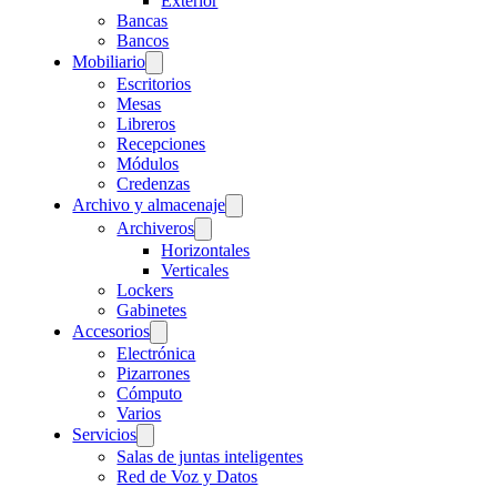
Exterior
Bancas
Bancos
Mobiliario
Escritorios
Mesas
Libreros
Recepciones
Módulos
Credenzas
Archivo y almacenaje
Archiveros
Horizontales
Verticales
Lockers
Gabinetes
Accesorios
Electrónica
Pizarrones
Cómputo
Varios
Servicios
Salas de juntas inteligentes
Red de Voz y Datos