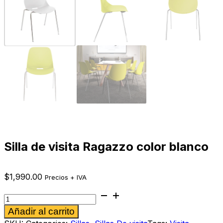
Silla de visita Ragazzo color blanco
$
1,990.00
Precios + IVA
Silla
de
Alternative:
Añadir al carrito
visita
Ragazzo