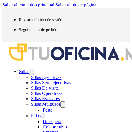
Saltar al contenido principal
Saltar al pie de página
Registro / Inicio de sesión
Seguimiento de pedido
Sillas
Sillas Ejecutivas
Sillas Semi ejecutivas
Sillas De visita
Sillas Operativas
Sillas Escolares
Sillas Multiusos
Festa
Salas
De espera
Colaborativo