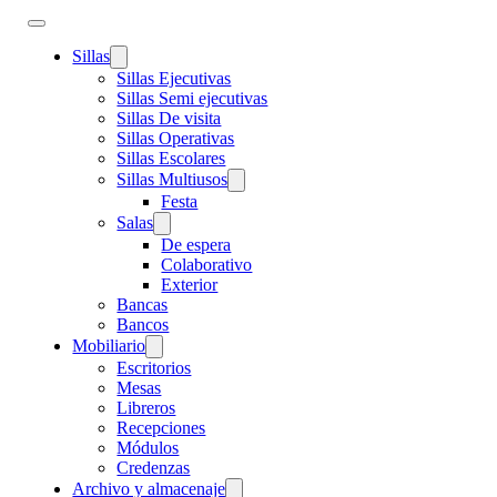
Sillas
Sillas Ejecutivas
Sillas Semi ejecutivas
Sillas De visita
Sillas Operativas
Sillas Escolares
Sillas Multiusos
Festa
Salas
De espera
Colaborativo
Exterior
Bancas
Bancos
Mobiliario
Escritorios
Mesas
Libreros
Recepciones
Módulos
Credenzas
Archivo y almacenaje