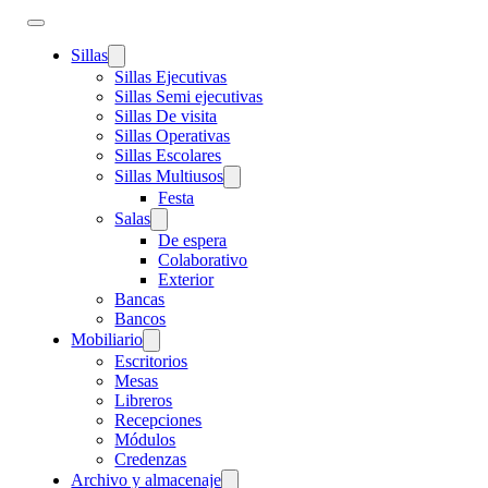
Sillas
Sillas Ejecutivas
Sillas Semi ejecutivas
Sillas De visita
Sillas Operativas
Sillas Escolares
Sillas Multiusos
Festa
Salas
De espera
Colaborativo
Exterior
Bancas
Bancos
Mobiliario
Escritorios
Mesas
Libreros
Recepciones
Módulos
Credenzas
Archivo y almacenaje