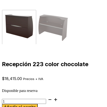
Recepción 223 color chocolate
$
18,415.00
Precios + IVA
Disponible para reserva
Recepción
223
Alternative: