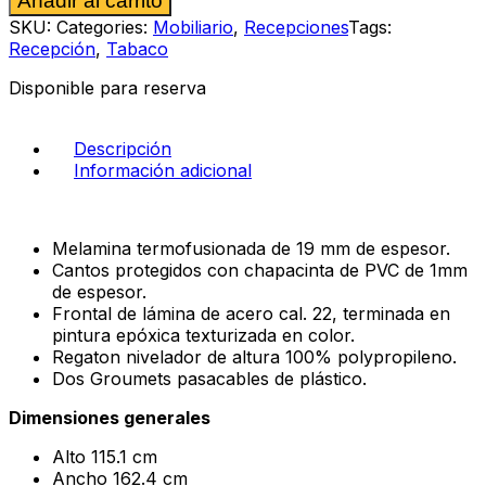
Añadir al carrito
color
chocolate
SKU:
Categories:
Mobiliario
,
Recepciones
Tags:
cantidad
Recepción
,
Tabaco
Disponible para reserva
Descripción
Información adicional
Melamina termofusionada de 19 mm de espesor.
Cantos protegidos con chapacinta de PVC de 1mm
de espesor.
Frontal de lámina de acero cal. 22, terminada en
pintura epóxica texturizada en color.
Regaton nivelador de altura 100% polypropileno.
Dos Groumets pasacables de plástico.
Dimensiones generales
Alto 115.1 cm
Ancho 162.4 cm