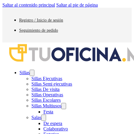
Saltar al contenido principal
Saltar al pie de página
Registro / Inicio de sesión
Seguimiento de pedido
Sillas
Sillas Ejecutivas
Sillas Semi ejecutivas
Sillas De visita
Sillas Operativas
Sillas Escolares
Sillas Multiusos
Festa
Salas
De espera
Colaborativo