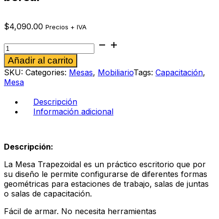
$
4,090.00
Precios + IVA
Mesa
trapezoidal
Alternative:
Añadir al carrito
239
color
SKU:
Categories:
Mesas
,
Mobiliario
Tags:
Capacitación
,
ébano
Mesa
boreal
cantidad
Descripción
Información adicional
Descripción:
La Mesa Trapezoidal es un práctico escritorio que por
su diseño le permite configurarse de diferentes formas
geométricas para estaciones de trabajo, salas de juntas
o salas de capacitación.
Fácil de armar. No necesita herramientas