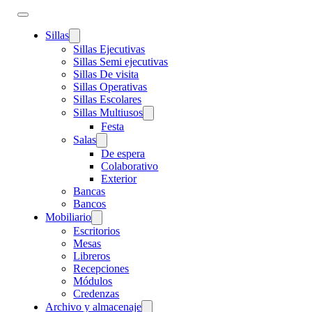
Sillas
Sillas Ejecutivas
Sillas Semi ejecutivas
Sillas De visita
Sillas Operativas
Sillas Escolares
Sillas Multiusos
Festa
Salas
De espera
Colaborativo
Exterior
Bancas
Bancos
Mobiliario
Escritorios
Mesas
Libreros
Recepciones
Módulos
Credenzas
Archivo y almacenaje