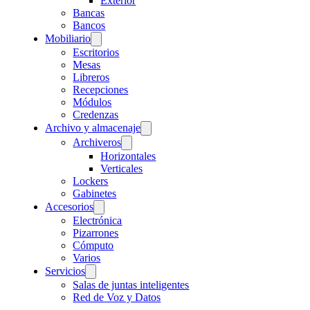
Exterior
Bancas
Bancos
Mobiliario
Escritorios
Mesas
Libreros
Recepciones
Módulos
Credenzas
Archivo y almacenaje
Archiveros
Horizontales
Verticales
Lockers
Gabinetes
Accesorios
Electrónica
Pizarrones
Cómputo
Varios
Servicios
Salas de juntas inteligentes
Red de Voz y Datos