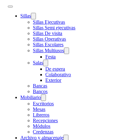
Sillas
Sillas Ejecutivas
Sillas Semi ejecutivas
Sillas De visita
Sillas Operativas
Sillas Escolares
Sillas Multiusos
Festa
Salas
De espera
Colaborativo
Exterior
Bancas
Bancos
Mobiliario
Escritorios
Mesas
Libreros
Recepciones
Módulos
Credenzas
Archivo y almacenaje