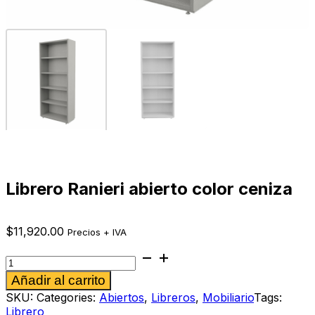
Librero Ranieri abierto color ceniza
$
11,920.00
Precios + IVA
Librero
Ranieri
Alternative:
Añadir al carrito
abierto
color
SKU:
Categories:
Abiertos
,
Libreros
,
Mobiliario
Tags:
ceniza
Librero