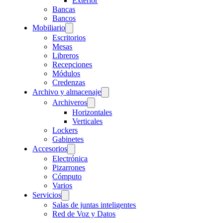
Exterior
Bancas
Bancos
Mobiliario
Escritorios
Mesas
Libreros
Recepciones
Módulos
Credenzas
Archivo y almacenaje
Archiveros
Horizontales
Verticales
Lockers
Gabinetes
Accesorios
Electrónica
Pizarrones
Cómputo
Varios
Servicios
Salas de juntas inteligentes
Red de Voz y Datos