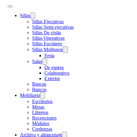
Sillas
Sillas Ejecutivas
Sillas Semi ejecutivas
Sillas De visita
Sillas Operativas
Sillas Escolares
Sillas Multiusos
Festa
Salas
De espera
Colaborativo
Exterior
Bancas
Bancos
Mobiliario
Escritorios
Mesas
Libreros
Recepciones
Módulos
Credenzas
Archivo y almacenaje