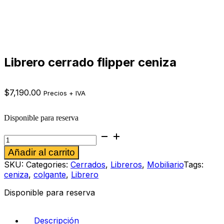
Librero cerrado flipper ceniza
$
7,190.00
Precios + IVA
Disponible para reserva
Librero
cerrado
Alternative:
Añadir al carrito
flipper
ceniza
SKU:
Categories:
Cerrados
,
Libreros
,
Mobiliario
Tags:
cantidad
ceniza
,
colgante
,
Librero
Disponible para reserva
Descripción