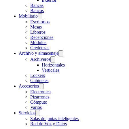
Exterior
Bancas
Bancos
Mobiliario
Escritorios
Mesas
Libreros
Recepciones
Módulos
Credenzas
Archivo y almacenaje
Archiveros
Horizontales
Verticales
Lockers
Gabinetes
Accesorios
Electrónica
Pizarrones
Cómputo
Varios
Servicios
Salas de juntas inteligentes
Red de Voz y Datos