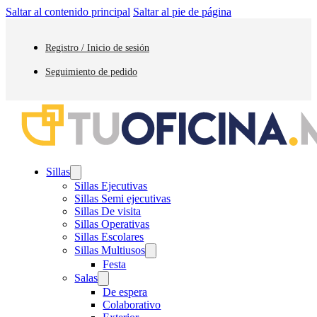
Saltar al contenido principal
Saltar al pie de página
Registro / Inicio de sesión
Seguimiento de pedido
Sillas
Sillas Ejecutivas
Sillas Semi ejecutivas
Sillas De visita
Sillas Operativas
Sillas Escolares
Sillas Multiusos
Festa
Salas
De espera
Colaborativo