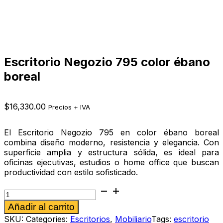
Escritorio Negozio 795 color ébano
boreal
$
16,330.00
Precios + IVA
El Escritorio Negozio 795 en color ébano boreal
combina diseño moderno, resistencia y elegancia. Con
superficie amplia y estructura sólida, es ideal para
oficinas ejecutivas, estudios o home office que buscan
productividad con estilo sofisticado.
Escritorio
Negozio
Alternative:
Añadir al carrito
795
color
SKU:
Categories:
Escritorios
,
Mobiliario
Tags:
escritorio