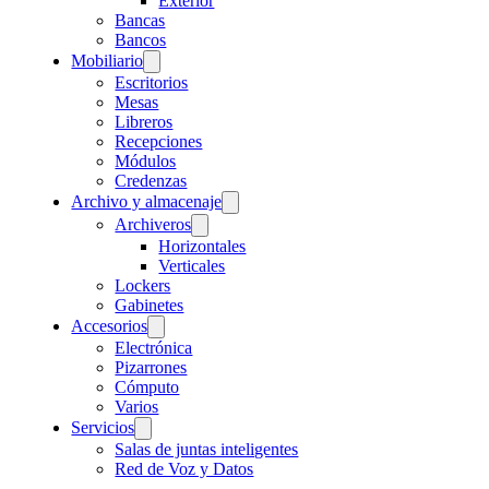
Exterior
Bancas
Bancos
Mobiliario
Escritorios
Mesas
Libreros
Recepciones
Módulos
Credenzas
Archivo y almacenaje
Archiveros
Horizontales
Verticales
Lockers
Gabinetes
Accesorios
Electrónica
Pizarrones
Cómputo
Varios
Servicios
Salas de juntas inteligentes
Red de Voz y Datos