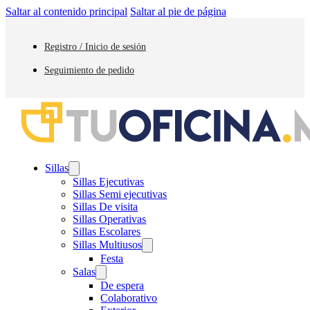
Saltar al contenido principal
Saltar al pie de página
Registro / Inicio de sesión
Seguimiento de pedido
Sillas
Sillas Ejecutivas
Sillas Semi ejecutivas
Sillas De visita
Sillas Operativas
Sillas Escolares
Sillas Multiusos
Festa
Salas
De espera
Colaborativo