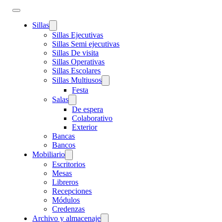
Sillas
Sillas Ejecutivas
Sillas Semi ejecutivas
Sillas De visita
Sillas Operativas
Sillas Escolares
Sillas Multiusos
Festa
Salas
De espera
Colaborativo
Exterior
Bancas
Bancos
Mobiliario
Escritorios
Mesas
Libreros
Recepciones
Módulos
Credenzas
Archivo y almacenaje