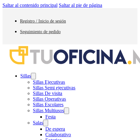
Saltar al contenido principal
Saltar al pie de página
Registro / Inicio de sesión
Seguimiento de pedido
Sillas
Sillas Ejecutivas
Sillas Semi ejecutivas
Sillas De visita
Sillas Operativas
Sillas Escolares
Sillas Multiusos
Festa
Salas
De espera
Colaborativo