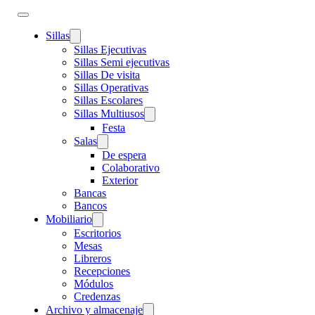
Sillas
Sillas Ejecutivas
Sillas Semi ejecutivas
Sillas De visita
Sillas Operativas
Sillas Escolares
Sillas Multiusos
Festa
Salas
De espera
Colaborativo
Exterior
Bancas
Bancos
Mobiliario
Escritorios
Mesas
Libreros
Recepciones
Módulos
Credenzas
Archivo y almacenaje