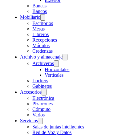
Exterior
Bancas
Bancos
Mobiliario
Escritorios
Mesas
Libreros
Recepciones
Módulos
Credenzas
Archivo y almacenaje
Archiveros
Horizontales
Verticales
Lockers
Gabinetes
Accesorios
Electrónica
Pizarrones
Cómputo
Varios
Servicios
Salas de juntas inteligentes
Red de Voz y Datos