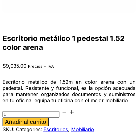
Escritorio metálico 1 pedestal 1.52
color arena
$
9,035.00
Precios + IVA
Escritorio metálico de 1.52m en color arena con un
pedestal. Resistente y funcional, es la opción adecuada
para mantener organizados documentos y suministros
en tu oficina, equipa tu oficina con el mejor mobiliario
Escritorio
metálico
Alternative:
Añadir al carrito
1
pedestal
SKU:
Categories:
Escritorios
,
Mobiliario
1.52