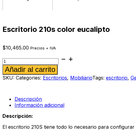
Escritorio 210s color eucalipto
$
10,465.00
Precios + IVA
Escritorio
210s
Alternative:
Añadir al carrito
color
eucalipto
SKU:
Categories:
Escritorios
,
Mobiliario
Tags:
escritorio
,
Ge
cantidad
Descripción
Información adicional
Descripción:
El escritorio 210S tiene todo lo necesario para configura