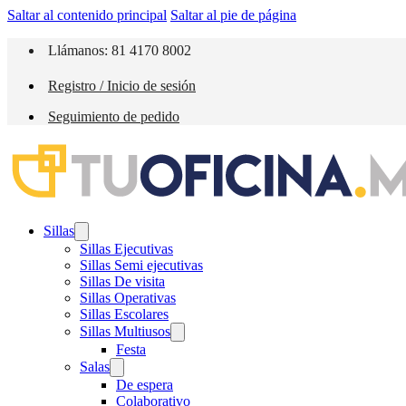
Saltar al contenido principal
Saltar al pie de página
Llámanos: 81 4170 8002
Registro / Inicio de sesión
Seguimiento de pedido
Sillas
Sillas Ejecutivas
Sillas Semi ejecutivas
Sillas De visita
Sillas Operativas
Sillas Escolares
Sillas Multiusos
Festa
Salas
De espera
Colaborativo