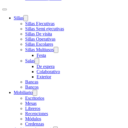
Sillas
Sillas Ejecutivas
Sillas Semi ejecutivas
Sillas De visita
Sillas Operativas
Sillas Escolares
Sillas Multiusos
Festa
Salas
De espera
Colaborativo
Exterior
Bancas
Bancos
Mobiliario
Escritorios
Mesas
Libreros
Recepciones
Módulos
Credenzas